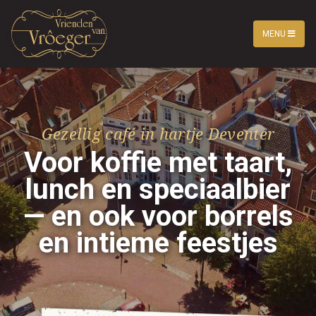
MENU
Gezellig café in hartje Deventer
Voor koffie met taart,
lunch en speciaalbier
— en ook voor borrels
en intieme feestjes