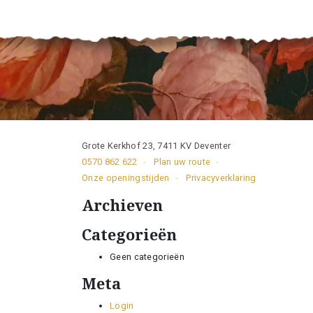
Grote Kerkhof 23, 7411 KV Deventer
0570 862 622
Plan uw route
Onze openingstijden
Privacyverklaring
Archieven
Categorieën
Geen categorieën
Meta
Login